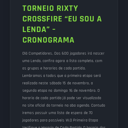
TORNEIO RIXTY
CROSSFIRE “EU SOU A
LENDA” –
CRONOGRAMA
Olá Competidores, Dos 600 jogadores irá nascer
uma Lenda, confira agora a lista completa, com
os grupos e horarios de cada partida.
Lembramos a todos que a primeira etapa será
realizada neste sábado 15 de novembro, a
segunda etapa no domingo 16 de novembro. O
horario de cada partida já pode ser visualizada
no site oficial do torneio na aba agenda. Contudo
iremos possuir uma lista de espera de 70
jogadores para possíveis W.O Primeira Etapa
Verifique o Horario de Cada Partida O horario dos