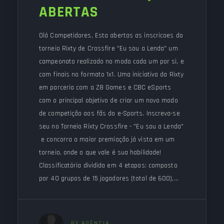
ABERTAS
Olá Competidores, Esta abertas as inscricoes do
torneio Rixty de Crossfire "Eu sou a Lenda" um
campeonato realizado no modo cada um por si, e
com finais no formato 1x1. Uma iniciativa da Rixty
em parceria com a Z8 Games e CBC eSports
com o principal objetivo de criar um novo modo
de competição aos fãs do e-Sports. Inscreva-se
seu no Torneio Rixty Crossfire - "Eu sou a Lenda"
e concorra a maior premiação já vista em um
torneio, onde o que vale é sua habilidade!
Classificatória dividida em 4 etapas: composto
por 40 grupos de 15 jogadores (total de 600),…
BY AGÊNCIA