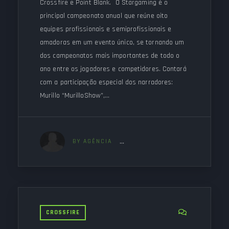
Crossfire e Point Blank. O Stargaming é o
principal campeonato anual que reúne oito
equipes profissionais e semiprofissionais e
amadoras em um evento único, se tornando um
dos campeonatos mais importantes de todo o
ano entre os jogadores e competidores. Contará
com a participação especial dos narradores:
Murillo “MurilloShow”,…
BY AGÊNCIA
CROSSFIRE