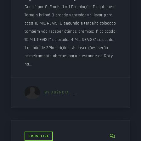
Cada 1 por Si Finais: 1 x 1 Premiação: É aqui que o
Torneio brilha! O grande vencedor vai levar para
casa 10 MIL REAIS! O segundo e terceiro colocado
também vão receber ótimos prêmios: 1° colocado:
10 MIL REAIS2° colocado: 4 MIL REAIS3° colocado:
1 milhão de ZPInscrições: As inscrições serão
primeiramente abertas para o estande da Rixty
na…
BY AGÊNCIA
CROSSFIRE