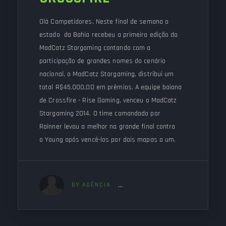
Olá Competidores, Neste final de semana o
estado da Bahia recebeu a primeira edição do
MadCatz Stargaming contando com a
participação de grandes nomes do cenário
nacional, o MadCatz Stargaming, distribui um
total R$45.000,00 em prêmios. A equipe baiana
de Crossfire - Rise Gaming, venceu o MadCatz
Stargaming 2014. O time comandado por
Rainner levou a melhor na grande final contra
o Young após vencê-los por dois mapas a um.
BY AGÊNCIA