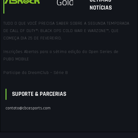
NOTÍCIAS
TUDO O QUE VOCÊ PRECISA SABER SOBRE A SEGUNDA TEMPORADA
DE CALL OF DUTY®: BLACK OPS COLD WAR E WARZONE™, QUE
COMEÇA DIA 25 DE FEVEREIRO.
Inscrições Abertas para a sétima edição do Open Series de
PUBG MOBILE
Participe da DreamClub – Série B
SUPORTE & PARCERIAS
contato@cbcesports.com