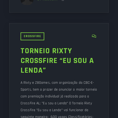
CROSSFIRE
TORNEIO RIXTY
CROSSFIRE “EU SOU A
LENDA”
A Rixty e Z8Games, com organização da CBC-E-
Sports, tem o prazer de anunciar o maior torneio
com premiação individual já realizado para o
CrossFire AL; "Eu sou a Lenda" O Torneio Rixty
CrossFire "Eu sou a Lenda" vai funcionar da
seguinte maneira: 600 vagas Classificatórias: