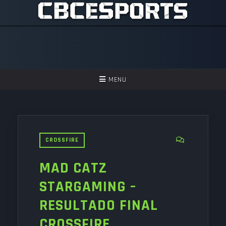
TOGGLE
MENU
NAVIGATION
GAMES
ASSISTIR
CROSSFIRE
PERGUNTAS FREQUENTES
MAD CATZ
SEJA UM APOIADOR!
STARGAMING –
RESULTADO FINAL
CROSSFIRE