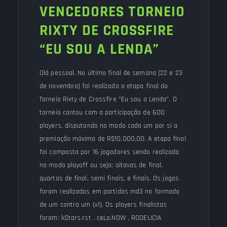
VENCEDORES TORNEIO
RIXTY DE CROSSFIRE
“EU SOU A LENDA”
Olá pessoal, No último final de semana (22 e 23
de novembro) foi realizada a etapa final do
Torneio Rixty de Crossfire "Eu sou a Lenda". O
torneio contou com a participação de 600
players, disputando no modo cada um por si a
premiação máxima de R$10.000,00. A etapa final
foi composta por 16 jogadores sendo realizada
no modo playoff ou seja: oitavas de final,
quartas de final, semi finais, e finais. Os jogos
foram realizados em partidas md3 no formado
de um contra um (x1). Os players finalistas
foram: kStars.rst , ceLo.NOW , RODELICIA