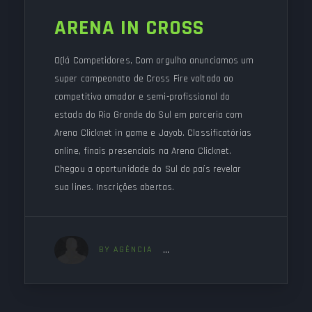
ARENA IN CROSS
O(lá Competidores, Com orgulho anunciamos um
super campeonato de Cross Fire voltado ao
competitivo amador e semi-profissional do
estado do Rio Grande do Sul em parceria com
Arena Clicknet in game e Jayob. Classificatórias
online, finais presenciais na Arena Clicknet.
Chegou a oportunidade do Sul do país revelar
sua lines. Inscrições abertas.
BY AGÊNCIA