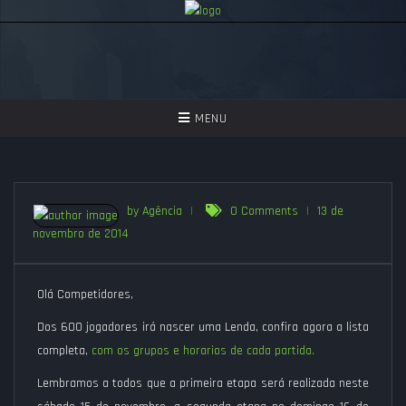
TOGGLE
MENU
NAVIGATION
GAMES
ASSISTIR
by Agência
|
0 Comments
|
13 de
novembro de 2014
PERGUNTAS FREQUENTES
SEJA UM APOIADOR!
Olá Competidores,
Dos 600 jogadores irá nascer uma Lenda, confira agora a lista
completa,
com os grupos e horarios de cada partida.
Lembramos a todos que a primeira etapa será realizada neste