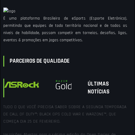
É uma plataforma Brasileira de eSports (Esporte Eletrônico),
permitindo que equipes de todo território nacional e de todos os
níveis de habilidade, possam competir em torneios, desafios, ligas,
eventos & promoções em jogos competitivos.
PARCEIROS DE QUALIDADE
ÚLTIMAS
NOTÍCIAS
TUDO O QUE VOCÊ PRECISA SABER SOBRE A SEGUNDA TEMPORADA
DE CALL OF DUTY®: BLACK OPS COLD WAR E WARZONE™, QUE
COMEÇA DIA 25 DE FEVEREIRO.
Inscrições Abertas para a sétima edição do Open Series de