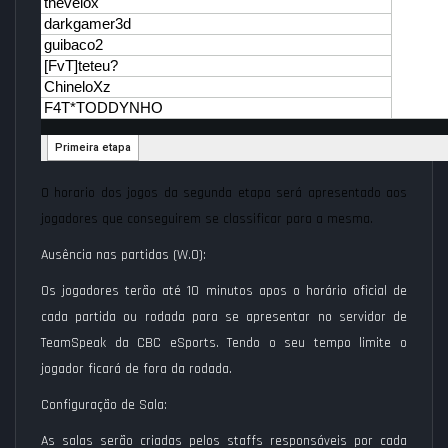
O horario dos jogos da segunda etapa será apresentado aos
jogadores que conseguirem se classificar para a mesma.
Ausência nas partidas (W.O):
Os jogadores terão até 10 minutos apos o horário oficial de
cada partida ou rodada para se apresentar no servidor de
TeamSpeak da CBC eSports. Tendo o seu tempo limite o
jogador ficará de fora da rodada.
Configuração de Sala:
As salas serão criadas pelos staffs responsáveis por cada