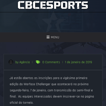
TOGGLE
MENU
NAVIGATION
GAMES
ASSISTIR
by Agência
|
0 Comments
|
1 de janeiro de 2019
PERGUNTAS FREQUENTES
Já estão abertas as inscrições para a vigésima primeira
SEJA UM APOIADOR!
edição do Warface Challenger que acontecerá na próxima
segunda-feira, 7 de janeiro, com transmissão da semi-final e
final. As equipes interessadas devem inscrever-se na pagina
oficial do torneio.