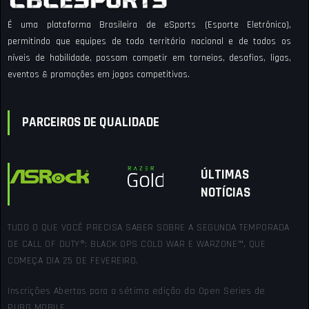
É uma plataforma Brasileira de eSports (Esporte Eletrônico),
permitindo que equipes de todo território nacional e de todos os
níveis de habilidade, possam competir em torneios, desafios, ligas,
eventos & promoções em jogos competitivos.
PARCEIROS DE QUALIDADE
ÚLTIMAS
NOTÍCIAS
TUDO O QUE VOCÊ PRECISA SABER SOBRE A SEGUNDA TEMPORADA
DE CALL OF DUTY®: BLACK OPS COLD WAR E WARZONE™, QUE
COMEÇA DIA 25 DE FEVEREIRO.
Inscrições Abertas para a sétima edição do Open Series de
PUBG MOBILE