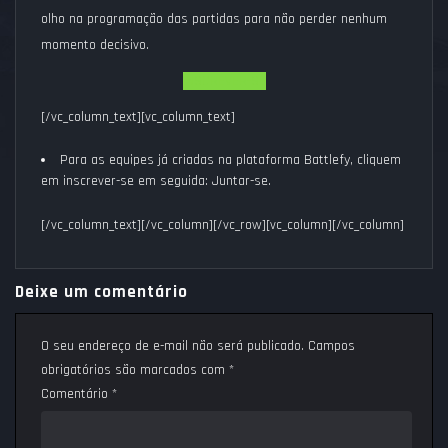
olho na programação das partidas para não perder nenhum
momento decisivo.
INSCREVER-SE
[/vc_column_text][vc_column_text]
Para as equipes já criadas na plataforma Battlefy, cliquem
em inscrever-se em seguida:
Juntar-se.
[/vc_column_text][/vc_column][/vc_row][vc_column][/vc_column]
Deixe um comentário
O seu endereço de e-mail não será publicado.
Campos
obrigatórios são marcados com
*
Comentário
*