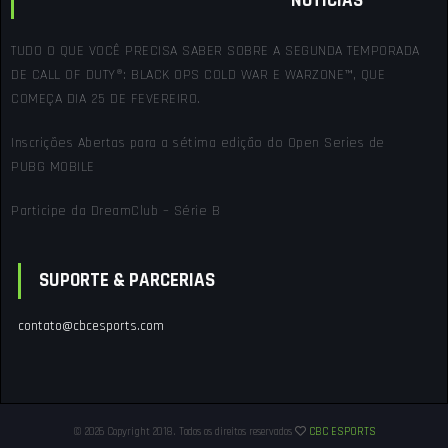
NOTÍCIAS
TUDO O QUE VOCÊ PRECISA SABER SOBRE A SEGUNDA TEMPORADA
DE CALL OF DUTY®: BLACK OPS COLD WAR E WARZONE™, QUE
COMEÇA DIA 25 DE FEVEREIRO.
Inscrições Abertas para a sétima edição do Open Series de
PUBG MOBILE
Participe da DreamClub – Série B
SUPORTE & PARCERIAS
contato@cbcesports.com
© 2026 Copyright 2018. Todos os direitos reservados
CBC ESPORTS