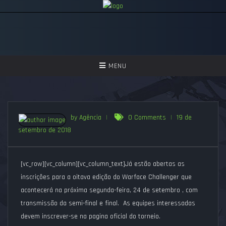
TOGGLE
MENU
NAVIGATION
GAMES
ASSISTIR
by Agência
|
0 Comments
|
19 de
setembro de 2018
PERGUNTAS FREQUENTES
SEJA UM APOIADOR!
[vc_row][vc_column][vc_column_text]Já estão abertas as
inscrições para a oitava edição do Warface Challenger que
acontecerá na próxima segunda-feira, 24 de setembro , com
transmissão da semi-final e final. As equipes interessadas
devem inscrever-se na pagina oficial do torneio.