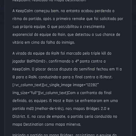
KeepCalm, realizado no mapa Destination.
A KeepCalm começou bem, no entanto acabou perdendo o
ritmo da partida, após o primeiro remake que foi solicitado por
sua própria equipe. O que possibilitou o crescimento
exponencial da equipe da Rain, que detectou a sua chance de
vitória em cima da falha do inimigo.
A virada da equipe da RaiN foi marcada pelo triple kill do
jogador BaPh0mEt-, confirmando o 4
º
ponto contra a
KeepCalm. O placar dessa disputa da semifinal fechou em 11 a
8 para a RaiN, conduzindo-a para a final contra a i5.Host.
[/vc_column_text][vc_single_image image=”12282″
img_size=”full”][vc_column_text]
Com o confronto da final
definido, as equipes i5 Host e Rain se enfrentaram em uma
partida md3 (melhor-de-três), nos mapas Bridges 2.0 e
District. E, no caso de empate, a partida seria conduzida no
mapa Destination como mapa minerva.
Iniciada a partida no mapa Bridges, assistimos a equipe da