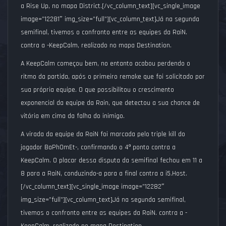
a Rise Up, no mapa District.
[/vc_column_text][vc_single_image
image=”12281″ img_size=”full”][vc_column_text]
Já na segunda
semifinal, tivemos o confronto entre as equipes da RaiN.
contra a -KeepCalm, realizado no mapa Destination.
A KeepCalm começou bem, no entanto acabou perdendo o
ritmo da partida, após o primeiro remake que foi solicitado por
sua própria equipe. O que possibilitou o crescimento
exponencial da equipe da Rain, que detectou a sua chance de
vitória em cima da falha do inimigo.
A virada da equipe da RaiN foi marcada pelo triple kill do
jogador BaPh0mEt-, confirmando o 4
º
ponto contra a
KeepCalm. O placar dessa disputa da semifinal fechou em 11 a
8 para a RaiN, conduzindo-a para a final contra a i5.Host.
[/vc_column_text][vc_single_image image=”12282″
img_size=”full”][vc_column_text]
Já na segunda semifinal,
tivemos o confronto entre as equipes da RaiN. contra a -