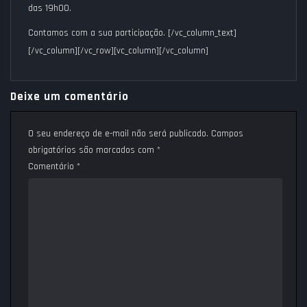
das 19h00.
Contamos com a sua participação.
[/vc_column_text]
[/vc_column][/vc_row][vc_column][/vc_column]
Deixe um comentário
O seu endereço de e-mail não será publicado.
Campos
obrigatórios são marcados com
*
Comentário
*