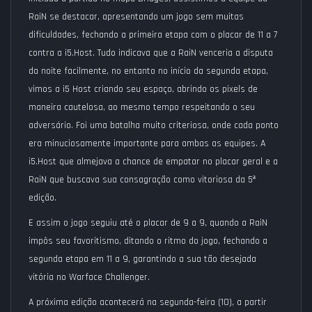
RaiN se destacar, apresentando um jogo sem muitas
dificuldades, fechando a primeira etapa com o placar de 11 a 7
contra a i5.Host. Tudo indicava que a RaiN venceria a disputa
da noite facilmente, no entanto no início da segunda etapa,
vimos a i5 Host criando seu espaço, abrindo os pixels de
maneira cautelosa, ao mesmo tempo respeitando o seu
adversário. Foi uma batalha muito criteriosa, onde cada ponto
era minuciosamente importante para ambas as equipes. A
i5.Host que almejava a chance de empatar no placar geral e a
RaiN que buscava sua consagração como vitoriosa da 5
ª
edição.
E assim o jogo seguiu até o placar de 9 a 9, quando a RaiN
impôs seu favoritismo, ditando o ritmo do jogo, fechando a
segunda etapa em 11 a 9, garantindo a sua tão desejada
vitória no Warface Challenger.
A próxima edição acontecerá na segunda-feira (10), a partir