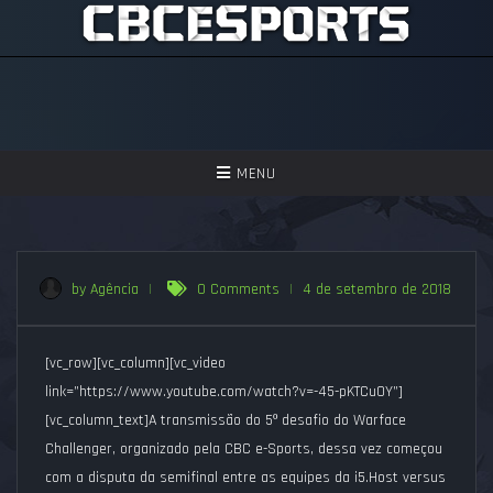
TOGGLE
MENU
NAVIGATION
GAMES
ASSISTIR
by Agência
|
0 Comments
|
4 de setembro de 2018
PERGUNTAS FREQUENTES
[vc_row][vc_column][vc_video
SEJA UM APOIADOR!
link=”https://www.youtube.com/watch?v=-45-pKTCu0Y”]
[vc_column_text]
A transmissão do 5º desafio do Warface
Challenger, organizado pela CBC e-Sports, dessa vez começou
com a disputa da semifinal entre as equipes da i5.Host versus