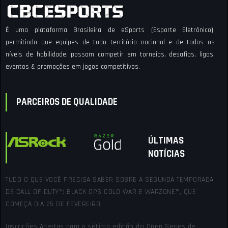
É uma plataforma Brasileira de eSports (Esporte Eletrônico),
permitindo que equipes de todo território nacional e de todos os
níveis de habilidade, possam competir em torneios, desafios, ligas,
eventos & promoções em jogos competitivos.
PARCEIROS DE QUALIDADE
ÚLTIMAS
NOTÍCIAS
TUDO O QUE VOCÊ PRECISA SABER SOBRE A SEGUNDA TEMPORADA
DE CALL OF DUTY®: BLACK OPS COLD WAR E WARZONE™, QUE
COMEÇA DIA 25 DE FEVEREIRO.
Inscrições Abertas para a sétima edição do Open Series de