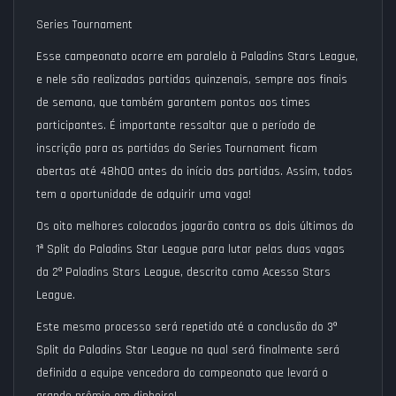
Series Tournament
Esse campeonato ocorre em paralelo à
Paladins Stars League
,
e nele são realizadas partidas quinzenais, sempre aos finais
de semana, que também garantem pontos aos times
participantes. É importante ressaltar que o período de
inscrição para as partidas do Series Tournament ficam
abertas até 48h00 antes do início das partidas. Assim, todos
tem a oportunidade de adquirir uma vaga!
Os oito melhores colocados jogarão contra os dois últimos do
1ª Split do
Paladins Star League
para lutar pelas duas vagas
da
2º Paladins Stars League
,
descrito como
Acesso Stars
League
.
Este mesmo processo será repetido até a conclusão do
3º
Split da
Paladins Star League
na qual será finalmente será
definida a equipe vencedora do campeonato que levará o