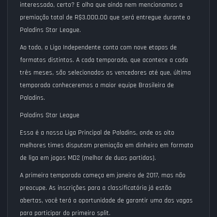
interessado, certo? E olha que ainda nem mencionamos a
premiação total de
R$3.000.00
que será entregue durante o
Paladins Star League.
Ao todo, a Liga Independente conta com
nove etapas de
formatos distintos
. A cada temporada, que acontece a cada
três meses, são selecionados os vencedores até que, última
temporada conheceremos a maior equipe Brasileira de
Paladins.
Paladins Star League
Essa é a nossa Liga Principal de Paladins, onde os oito
melhores times disputam premiação em dinheiro em formato
de liga em jogos MD2 (melhor de duas partidas).
A primeira temporada começa em janeiro de 2017, mas não
preocupe. As inscrições para a classificatória já estão
abertas, você terá a oportunidade de garantir uma das vagas
para participar do primeiro split.