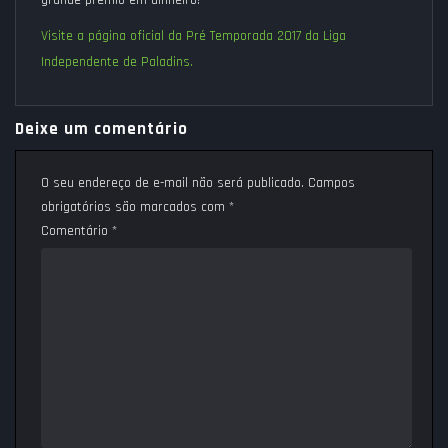
grande prêmio em dinheiro!
Visite a página oficial da Pré Temporada 2017 da Liga
Independente de Paladins.
Deixe um comentário
O seu endereço de e-mail não será publicado.
Campos
obrigatórios são marcados com
*
Comentário
*