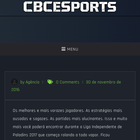
TOGGLE
MENU
NAVIGATION
GAMES
ASSISTIR
by Agência
|
0 Comments
|
30 de novembro de
2016
PERGUNTAS FREQUENTES
SEJA UM APOIADOR!
Os melhores e mais vorazes jogadores. As estratégias mais
ousadas e sagazes. As partidas mais alucinantes. Isso e muito
mais você poderá encontrar durante a
Liga Independente de
Paladins 2017
que começa rolando a todo vapor. Ficou