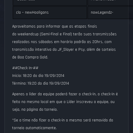
cla – newHooligans
nowLegendz-
Aproveitamos para informar que as etapas finais
do
weekendcup
(Semi-Final e Final) terão suas transmissões
realizadas nos sábados em horário padrão as 20hrs, com
transmissão interativa do
JF_Slayer
e
Psy
, além de sorteios
de Boa Compra Gold.
##Check In-##
Início: 18:20 do dia 19/09/2014
Término: 19:20 do dia 19/09/2014
Apenas o líder da equipe poderá fazer o check-in, o check-in é
feito no mesmo local em que o Líder inscreveu a equipe, ou
seja, na página do torneio.
*Se o time não fizer o check-in o mesmo será removido do
torneio automaticamente.