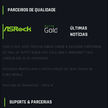
PARCEIROS DE QUALIDADE
ÚLTIMAS
NOTÍCIAS
TUDO O QUE VOCÊ PRECISA SABER SOBRE A SEGUNDA TEMPORADA
DE CALL OF DUTY®: BLACK OPS COLD WAR E WARZONE™, QUE
COMEÇA DIA 25 DE FEVEREIRO.
Inscrições Abertas para a sétima edição do Open Series de
PUBG MOBILE
Participe da DreamClub – Série B
SUPORTE & PARCERIAS