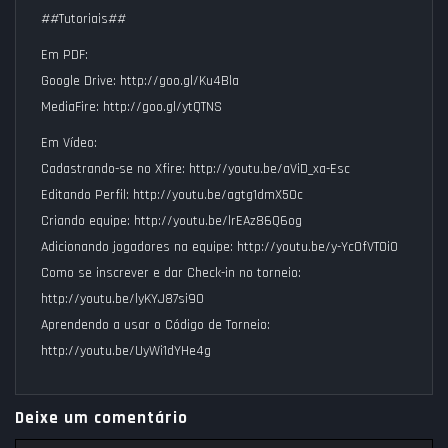
##Tutoriais##
Em PDF:
Google Drive: http://goo.gl/Ku4Bla
MediaFire: http://goo.gl/ytQTNS
Em Vídeo:
Cadastrando-se no Xfire: http://youtu.be/aViD_xa-Esc
Editando Perfil: http://youtu.be/agtg1dmX5Oc
Criando equipe: http://youtu.be/lrEAz86Q6og
Adicionando jogadores na equipe: http://youtu.be/y-Yc0fVTOi0
Como se inscrever e dar Check-in no torneio:
http://youtu.be/lyKYJ87si90
Aprendendo a usar o Código de Torneio:
http://youtu.be/UyWi1dYHe4g
Deixe um comentário