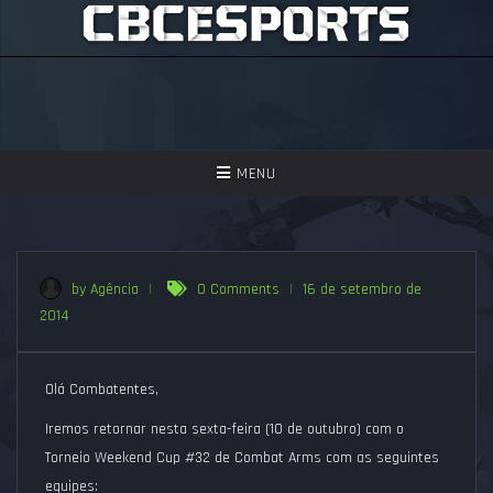
TOGGLE
MENU
NAVIGATION
GAMES
ASSISTIR
by Agência
|
0 Comments
|
16 de setembro de
2014
PERGUNTAS FREQUENTES
SEJA UM APOIADOR!
Olá Combatentes,
Iremos retornar nesta sexta-feira (10 de outubro) com o
Torneio Weekend Cup #32 de Combat Arms com as seguintes
equipes: