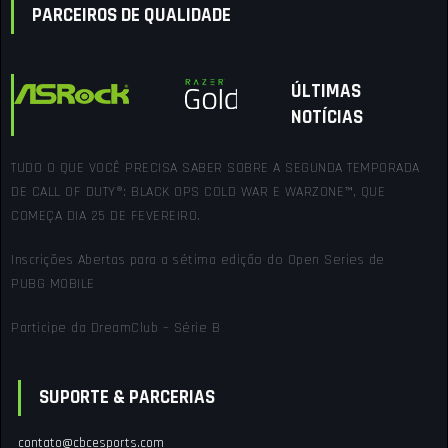
PARCEIROS DE QUALIDADE
ÚLTIMAS
NOTÍCIAS
TUDO O QUE VOCÊ PRECISA SABER SOBRE A SEGUNDA TEMPORADA
DE CALL OF DUTY®: BLACK OPS COLD WAR E WARZONE™, QUE
COMEÇA DIA 25 DE FEVEREIRO.
Inscrições Abertas para a sétima edição do Open Series de
PUBG MOBILE
Participe da DreamClub – Série B
SUPORTE & PARCERIAS
contato@cbcesports.com