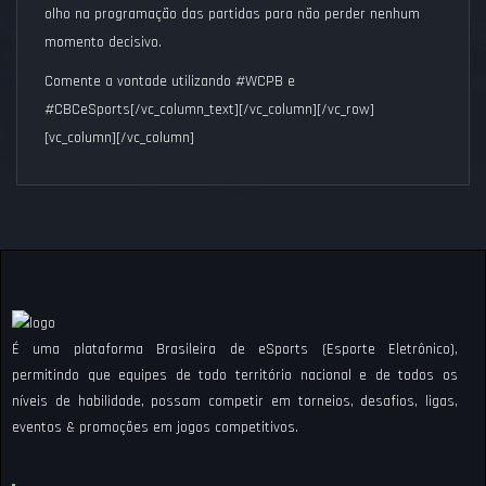
olho na programação das partidas para não perder nenhum
momento decisivo.
Comente a vontade utilizando #WCPB e
#CBCeSports[/vc_column_text][/vc_column][/vc_row]
[vc_column][/vc_column]
É uma plataforma Brasileira de eSports (Esporte Eletrônico),
permitindo que equipes de todo território nacional e de todos os
níveis de habilidade, possam competir em torneios, desafios, ligas,
eventos & promoções em jogos competitivos.