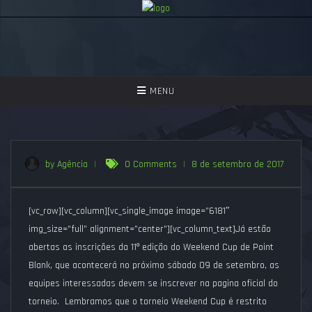
TOGGLE
MENU
NAVIGATION
GAMES
ASSISTIR
by Agência
|
0 Comments
|
8 de setembro de 2017
PERGUNTAS FREQUENTES
[vc_row][vc_column][vc_single_image image=”6181″
SEJA UM APOIADOR!
img_size=”full” alignment=”center”][vc_column_text]Já estão
abertas as inscrições da 11º edição do Weekend Cup de Point
Blank, que acontecerá no próximo sábado 09 de setembro, as
equipes interessadas devem se inscrever na pagina oficial do
torneio. Lembramos que o torneio Weekend Cup é restrito