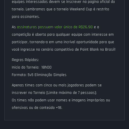
equipes interessadas devem se inscrever na pagina oficial do
torneio. Lembramos que o torneio Weekend Cup é restrito
para assinantes.
As
assinaturas possuem valor único de R$26,90
e a
competição é aberta para qualquer equipe com interesse em
participar, tornando-a em uma incrível oportunidade para que
você ingresse no cenário competitivo de Point Blank no Brasil!
Regras Rápidas:
Inicio do Torneio: 18h00
Formato: 5v5 Eliminação Simples
Apenas times com cinco ou mais jogadores podem se
inscrever no Torneio [Limite máximo de 7 pessoas];
Os times não podem usar nomes e imagens impróprias ou
ofensivas ou de conteúdo +18.