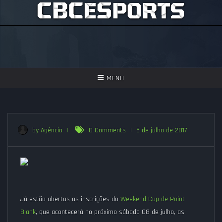
TOGGLE
MENU
NAVIGATION
GAMES
ASSISTIR
by Agência
|
0 Comments
|
5 de julho de 2017
PERGUNTAS FREQUENTES
SEJA UM APOIADOR!
Já estão abertas as inscrições do
Weekend Cup de Point
Blank
, que acontecerá no próximo sábado 08 de julho, as