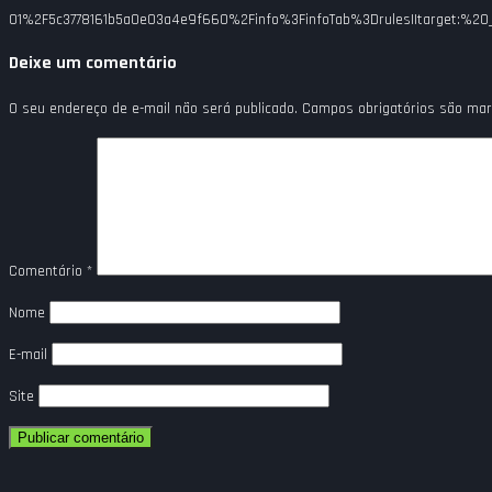
01%2F5c3778161b5a0e03a4e9f660%2Finfo%3FinfoTab%3Drules||target:%20_bl
Deixe um comentário
O seu endereço de e-mail não será publicado.
Campos obrigatórios são ma
Comentário
*
Nome
E-mail
Site