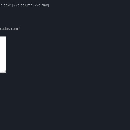
ank|”][/vc_column][/vc_row]
rcados com
*