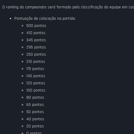
O ranking do campeonato será formado pela classificação da equipe em cad
Pontuação de colocação na partida:
500 pontos
410 pontos
345 pontos
295 pontos
250 pontos
210 pontos
175 pontos
145 pontos
120 pontos
100 pontos
80 pontos
65 pontos
50 pontos
40 pontos
20 pontos
0 pontos