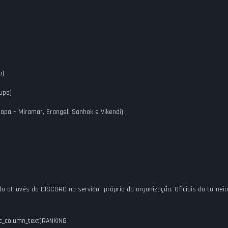
o)
upo)
mapa – Miramar, Erangel, Sanhok e Vikendi)
.
o através do DISCORD no servidor próprio da organização. Oficiais do torneio
c_column_text]
RANKING