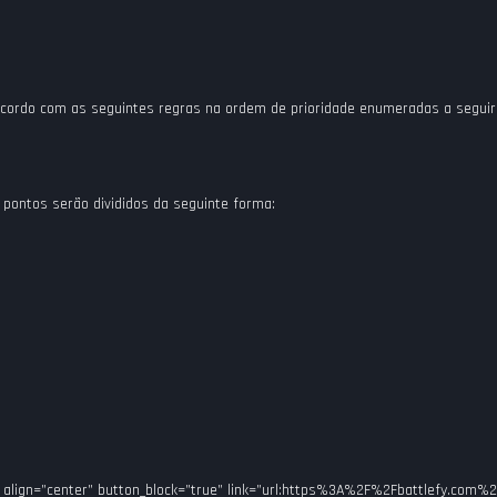
acordo com as seguintes regras na ordem de prioridade enumeradas a seguir
 pontos serão divididos da seguinte forma:
cess” align=”center” button_block=”true” link=”url:https%3A%2F%2Fbattlefy.