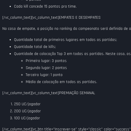
Cada kill concede 15 pontos pro time.
[/vc_column_text][vc_column_text]
EMPATES E DESEMPATES
No caso de empate, a posição no ranking do campeonato será definida de 
Quantidade total de primeiros lugares em todas as partidas;
Quantidade total de kills;
Quantidade de colocação Top 3 em todas as partidas. Neste caso, os
Primeiro lugar: 3 pontos
Segundo lugar: 2 pontos
Terceiro lugar: 1 ponto
Média de colocação em todas as partidas.
[/vc_column_text][vc_column_text]
PREMIAÇÃO SEMANAL
250 UC/jogador
200 UC/jogador
100 UC/jogador
[/vc_column_text][vc_btn title=”Inscrever-se” style=”classic” color=”suc