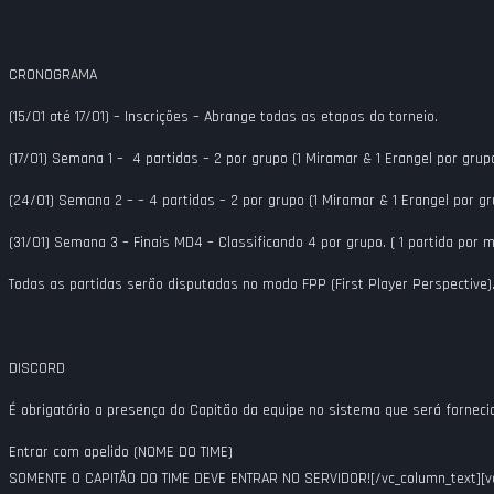
C
RONOGRAMA
(15/01 até 17/01) – Inscrições – Abrange todas as etapas do torneio.
(17/01) Semana 1 – 4 partidas – 2 por grupo (1 Miramar & 1 Erangel por grup
(24/01) Semana 2 – – 4 partidas – 2 por grupo (1 Miramar & 1 Erangel por gr
(31/01) Semana 3 – Finais MD4 – Classificando 4 por grupo. ( 1 partida por 
Todas as partidas serão disputadas no modo FPP (First Player Perspective)
DISCORD
É obrigatório a presença do Capitão da equipe no sistema que será fornecid
Entrar com apelido (NOME DO TIME)
SOMENTE O CAPITÃO DO TIME DEVE ENTRAR NO SERVIDOR![/vc_column_text][v