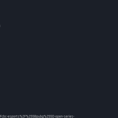
:
com%2Fcbc-esports%2F%255Bpubg%255D-open-series-