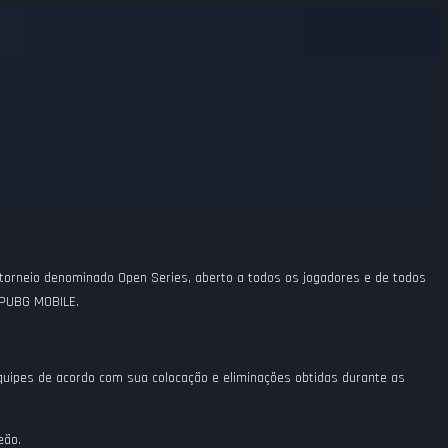
torneio denominado Open Series, aberto a todos os jogadores e de todos
o PUBG MOBILE.
uipes de acordo com sua colocação e eliminações obtidas durante as
eão.