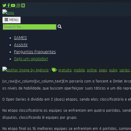
Toggle
MENU
navigation
GAMES
Assistir
Perguntas Frequentes
Seja um apoiador!
by Agência
|
gratuito
,
mobile
,
online
,
open
,
pubg
,
series
[vc_row][vc_column][vc_column_text]Em parceria com a Tencent e Omlet Ar
os níveis de habilidade, que buscam aperfeiçoar suas táticas e um dia rep
O Open Series é dividido em 2 (duas) etapas, sendo elas: classificatório e 
Na etapa classificatória as equipes se enfrentam em quatro partidas, se
disputas, classificando 8 equipes por grupo.
Na etapa final as 16 melhores equipes se enfrentam em 4 partidas, soman