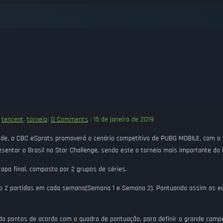
,
tencent
,
torneio
|
0 Comments
|
15 de janeiro de 2019
cade, a CBC eSprots promoverá o cenário competitivo de PUBG MOBILE, com o 
resentar o Brasil no Star Challenge, sendo este o torneio mais importante d
etapa final, composta por 2 grupos de séries.
ndo 2 partidas em cada semana(Semana 1 e Semana 2). Pontuando assim as eq
do pontos de acordo com o quadro de pontuação, para definir o grande camp