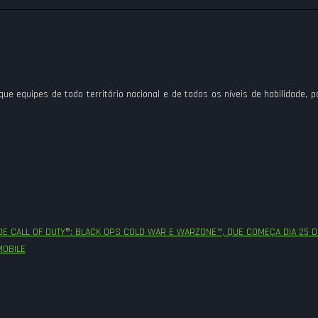
 que equipes de todo território nacional e de todos os níveis de habilidade
 CALL OF DUTY®: BLACK OPS COLD WAR E WARZONE™, QUE COMEÇA DIA 25 D
MOBILE