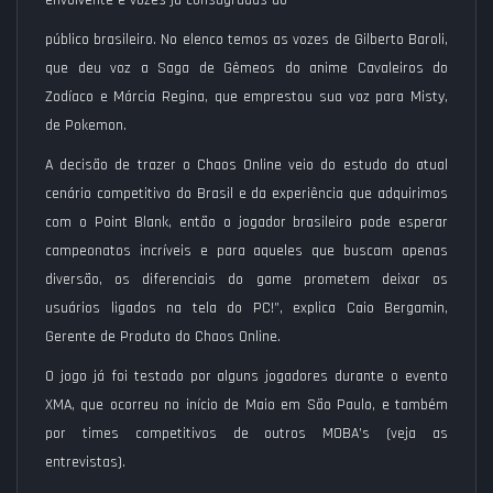
envolvente e vozes já consagradas do
público brasileiro. No elenco temos as vozes de Gilberto Baroli,
que deu voz a Saga de Gêmeos do anime Cavaleiros do
Zodíaco e Márcia Regina, que emprestou sua voz para Misty,
de Pokemon.
A decisão de trazer o Chaos Online veio do estudo do atual
cenário competitivo do Brasil e da experiência que adquirimos
com o Point Blank, então o jogador brasileiro pode esperar
campeonatos incríveis e para aqueles que buscam apenas
diversão, os diferenciais do game prometem deixar os
usuários ligados na tela do PC!”, explica Caio Bergamin,
Gerente de Produto do Chaos Online.
O jogo já foi testado por alguns jogadores durante o evento
XMA, que ocorreu no início de Maio em São Paulo, e também
por times competitivos de outros MOBA’s (veja as
entrevistas).