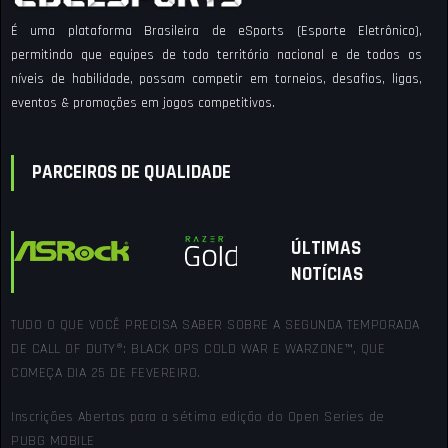
É uma plataforma Brasileira de eSports (Esporte Eletrônico),
permitindo que equipes de todo território nacional e de todos os
níveis de habilidade, possam competir em torneios, desafios, ligas,
eventos & promoções em jogos competitivos.
PARCEIROS DE QUALIDADE
ÚLTIMAS
NOTÍCIAS
TUDO O QUE VOCÊ PRECISA SABER SOBRE A SEGUNDA TEMPORADA
DE CALL OF DUTY®: BLACK OPS COLD WAR E WARZONE™, QUE
COMEÇA DIA 25 DE FEVEREIRO.
Inscrições Abertas para a sétima edição do Open Series de
PUBG MOBILE