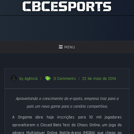
TOGGLE
MENU
NAVIGATION
GAMES
ASSISTIR
by Agência
|
0 Comments
|
22 de maio de 2014
PERGUNTAS FREQUENTES
Aproveitando o crescimento do e-spots, empresa traz para o
SEJA UM APOIADOR!
país um novo game para o cenário competitivo.
A Ongame abre hoje inscrições para 10 mil jogadores
aproveitarem o Closed Beta Test do Chaos Online, um jogo do
gênero Multiplayer Online Battle-Arena (MOBA) que chega ao