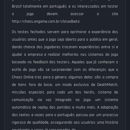
Brasil totalmente em português e os interessados em testar
o jogo devem acessar o site
http://chaos.ongame.com.br/closedbeta
Os testes fechados servem para aprimorar a experiência dos
usuários antes que o jogo seja aberto para o público em geral,
dando chance dos jogadores trocarem experiências entre si e
ajudar a empresa a realizar melhorias nos sistemas do jogo
baseado no feedback dos testers. Aqueles que já conhecem o
estilo do jogo vão se surpreender com as diferenças que o
Chaos Online traz para o gênero, algumas delas são: a compra
de itens fora da base, um modo exclusivo de DeathMatch,
missões especiais para cada um dos heróis, sistema de
comunicação via voz integrado no jogo, um sistema
automático de replay das partidas e muito mais. A adaptação
dos textos e vozes para o português passou por um processo
rigoroso de qualidade, assegurando aos usuários uma história