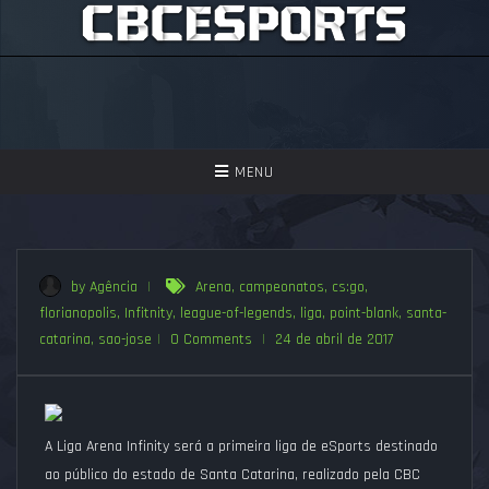
TOGGLE
MENU
NAVIGATION
GAMES
ASSISTIR
by Agência
|
Arena
,
campeonatos
,
cs:go
,
florianopolis
,
Infitnity
,
league-of-legends
,
liga
,
point-blank
,
santa-
PERGUNTAS FREQUENTES
catarina
,
sao-jose
|
0 Comments
|
24 de abril de 2017
SEJA UM APOIADOR!
A Liga Arena Infinity será a primeira liga de eSports destinado
ao público do estado de Santa Catarina, realizado pela CBC