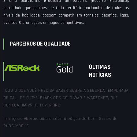
É uma plataforma Brasileira de eSports (Esporte Eletrônico),
permitindo que equipes de todo território nacional e de todos os
níveis de habilidade, possam competir em torneios, desafios, ligas,
eventos & promoções em jogos competitivos.
PARCEIROS DE QUALIDADE
ÚLTIMAS
NOTÍCIAS
TUDO O QUE VOCÊ PRECISA SABER SOBRE A SEGUNDA TEMPORADA
DE CALL OF DUTY®: BLACK OPS COLD WAR E WARZONE™, QUE
COMEÇA DIA 25 DE FEVEREIRO.
Inscrições Abertas para a sétima edição do Open Series de
PUBG MOBILE