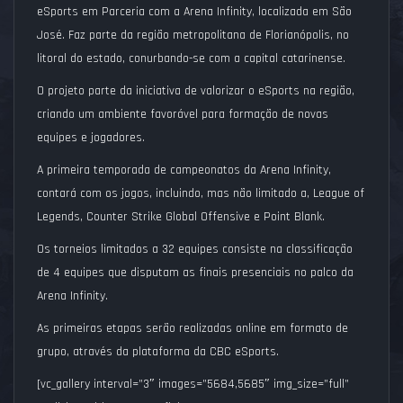
eSports em Parceria com a Arena Infinity, localizada em São
José. Faz parte da região metropolitana de Florianópolis, no
litoral do estado, conurbando-se com a capital catarinense.
O projeto parte da iniciativa de valorizar o eSports na região,
criando um ambiente favorável para formação de novas
equipes e jogadores.
A primeira temporada de campeonatos da Arena Infinity,
contará com os jogos, incluindo, mas não limitado a, League of
Legends, Counter Strike Global Offensive e Point Blank.
Os torneios limitados a 32 equipes consiste na classificação
de 4 equipes que disputam as finais presenciais no palco da
Arena Infinity.
As primeiras etapas serão realizadas online em formato de
grupo, através da plataforma da CBC eSports.
[vc_gallery interval=”3″ images=”5684,5685″ img_size=”full”