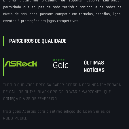
É uma plataforma Brasileira de eSports (Esporte Eletrônico),
permitindo que equipes de todo território nacional e de todos os
níveis de habilidade, possam competir em torneios, desafios, ligas,
eventos & promoções em jogos competitivos.
PARCEIROS DE QUALIDADE
ÚLTIMAS
NOTÍCIAS
TUDO O QUE VOCÊ PRECISA SABER SOBRE A SEGUNDA TEMPORADA
DE CALL OF DUTY®: BLACK OPS COLD WAR E WARZONE™, QUE
COMEÇA DIA 25 DE FEVEREIRO.
Inscrições Abertas para a sétima edição do Open Series de
PUBG MOBILE