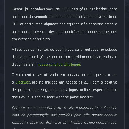
Desde já agradecemos as 133 inscrições realizadas para
participar da segunda semana comemorativa ao aniversario da
CBC eSports, mas algumas das equipes não estavam aptas a
participar do evento, devido a punições e fraudes cometidas
em eventos anteriores.
A lista dos confrontos do qualify que será realizado no sábado
dia 12 de abril já se encontram devidamente sorteados e
disponíveis em
nosso canal da Challonge.
O Anticheat a ser utilizado em nossos torneios passa a ser
o
BlackBox
, projeto iniciado em Agosto de 2011, com o objetivo
de proporcionar segurança aos jogos online, especialmente
aos FPS, que são os mais visados pelos hackers.
Durante o campeonato, visite o site regularmente e fique de
olho na programação das partidas para não perder nenhum
momento decisivo. Em caso de dúvidas recomendamos que