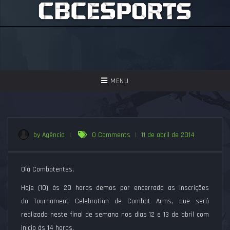
TOGGLE
MENU
NAVIGATION
GAMES
ASSISTIR
by Agência
|
0 Comments
|
11 de abril de 2014
PERGUNTAS FREQUENTES
Olá Combatentes,
SEJA UM APOIADOR!
Hoje (10) ás 20 horas demos por encerrada as inscrições
do Tournament Celebration de Combat Arms, que será
realizado neste final de semana nos dias 12 e 13 de abril com
inicio ás 14 horas.