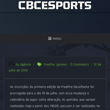
TOGGLE
MENU
NAVIGATION
GAMES
ASSISTIR
by Agência
|
freefire
,
garena
|
0 Comments
|
12 de
julho de 2019
PERGUNTAS FREQUENTES
SEJA UM APOIADOR!
As inscrições da primeira edição do FreeFire Desafiante foi
prorrogada para o dia 19 de julho, com essa mudança o
calendário de jogos sofre alteração. As partidas que seriam
realizadas hoje a partir das 19h00, passam a ser realizadas no