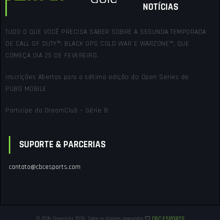
NOTÍCIAS
TUDO O QUE VOCÊ PRECISA SABER SOBRE A SEGUNDA TEMPORADA
DE CALL OF DUTY®: BLACK OPS COLD WAR E WARZONE™, QUE
COMEÇA DIA 25 DE FEVEREIRO.
Inscrições Abertas para a sétima edição do Open Series de
PUBG MOBILE
Participe da DreamClub – Série B
SUPORTE & PARCERIAS
contato@cbcesports.com
© 2026 Copyright 2018. Todos os direitos reservados
CBC ESPORTS