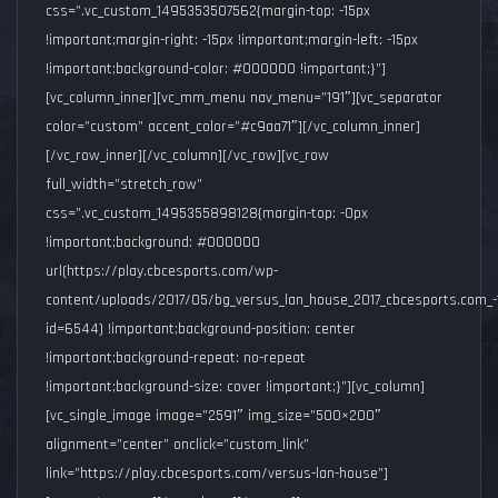
css=”.vc_custom_1495353507562{margin-top: -15px
!important;margin-right: -15px !important;margin-left: -15px
!important;background-color: #000000 !important;}”]
[vc_column_inner][vc_mm_menu nav_menu=”191″][vc_separator
color=”custom” accent_color=”#c9aa71″][/vc_column_inner]
[/vc_row_inner][/vc_column][/vc_row][vc_row
full_width=”stretch_row”
css=”.vc_custom_1495355898128{margin-top: -0px
!important;background: #000000
url(https://play.cbcesports.com/wp-
content/uploads/2017/05/bg_versus_lan_house_2017_cbcesports.com_-1
id=6544) !important;background-position: center
!important;background-repeat: no-repeat
!important;background-size: cover !important;}”][vc_column]
[vc_single_image image=”2591″ img_size=”500×200″
alignment=”center” onclick=”custom_link”
link=”https://play.cbcesports.com/versus-lan-house”]