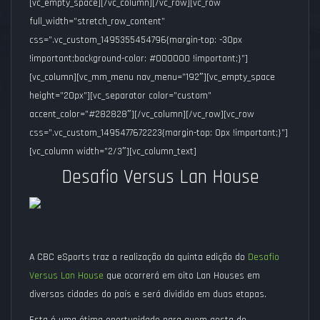
[vc_empty_space][/vc_column][/vc_row][vc_row
full_width=”stretch_row_content”
css=”.vc_custom_1495355454796{margin-top: -30px
!important;background-color: #000000 !important;}”]
[vc_column][vc_mm_menu nav_menu=”192″][vc_empty_space
height=”20px”][vc_separator color=”custom”
accent_color=”#282828″][/vc_column][/vc_row][vc_row
css=”.vc_custom_1495477672223{margin-top: 0px !important;}”]
[vc_column width=”2/3″][vc_column_text]
Desafio Versus Lan House
A CBC eSports traz a realização da quinta edição do
Desafio
Versus Lan House
que ocorrerá em oito Lan Houses em
diversas cidades do país e será dividido em duas etapas.