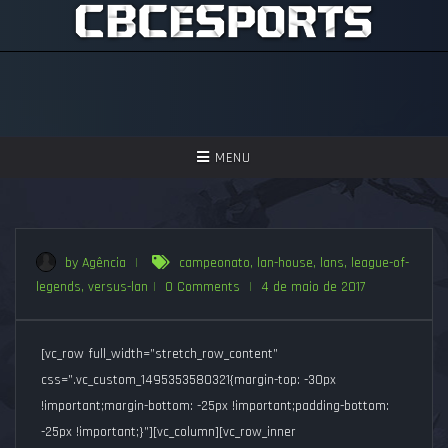
TOGGLE
MENU
NAVIGATION
GAMES
ASSISTIR
by Agência
|
campeonato
,
lan-house
,
lans
,
league-of-
legends
,
versus-lan
|
0 Comments
|
4 de maio de 2017
PERGUNTAS FREQUENTES
SEJA UM APOIADOR!
[vc_row full_width=”stretch_row_content”
css=”.vc_custom_1495353580321{margin-top: -30px
!important;margin-bottom: -25px !important;padding-bottom:
-25px !important;}”][vc_column][vc_row_inner