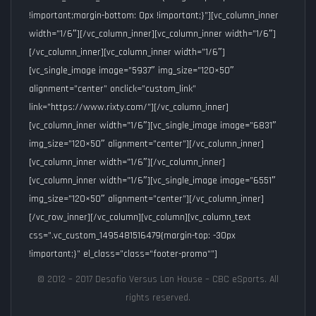
!important;margin-bottom: 0px !important;}”][vc_column_inner
width=”1/6″][/vc_column_inner][vc_column_inner width=”1/6″]
[/vc_column_inner][vc_column_inner width=”1/6″]
[vc_single_image image=”5937″ img_size=”120×50″
alignment=”center” onclick=”custom_link”
link=”https://www.rixty.com/”][/vc_column_inner]
[vc_column_inner width=”1/6″][vc_single_image image=”6831″
img_size=”120×50″ alignment=”center”][/vc_column_inner]
[vc_column_inner width=”1/6″][/vc_column_inner]
[vc_column_inner width=”1/6″][vc_single_image image=”6551″
img_size=”120×50″ alignment=”center”][/vc_column_inner]
[/vc_row_inner][/vc_column][vc_column][vc_column_text
css=”.vc_custom_1495481516479{margin-top: -30px
!important;}” el_class=”class=“footer-promo“”]
© 2012 – 2017 Desafio Versus Lan House – CBC eSports. All
rights reserved.