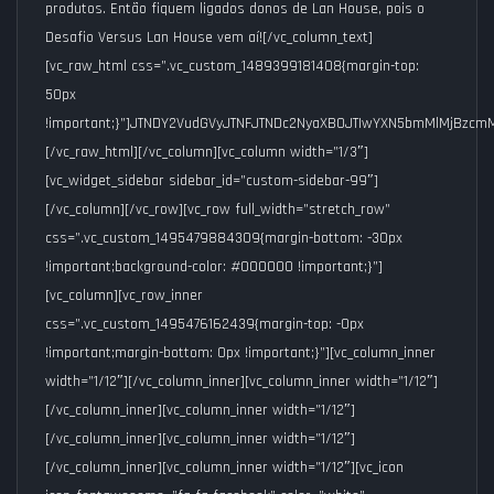
produtos. Então fiquem ligados donos de Lan House, pois o
Desafio Versus Lan House vem aí![/vc_column_text]
[vc_raw_html css=”.vc_custom_1489399181408{margin-top:
50px
!important;}”]JTNDY2VudGVyJTNFJTNDc2NyaXB0JTIwYXN5bmMlMjBz
[/vc_raw_html][/vc_column][vc_column width=”1/3″]
[vc_widget_sidebar sidebar_id=”custom-sidebar-99″]
[/vc_column][/vc_row][vc_row full_width=”stretch_row”
css=”.vc_custom_1495479884309{margin-bottom: -30px
!important;background-color: #000000 !important;}”]
[vc_column][vc_row_inner
css=”.vc_custom_1495476162439{margin-top: -0px
!important;margin-bottom: 0px !important;}”][vc_column_inner
width=”1/12″][/vc_column_inner][vc_column_inner width=”1/12″]
[/vc_column_inner][vc_column_inner width=”1/12″]
[/vc_column_inner][vc_column_inner width=”1/12″]
[/vc_column_inner][vc_column_inner width=”1/12″][vc_icon