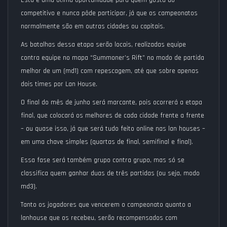
Esta é uma ótima oportunidade para quem gosta do
competitivo e nunca pôde participar, já que os campeonatos
normalmente são em outras cidades ou capitais.
As batalhas dessa etapa serão locais, realizadas equipe
contra equipe no mapa “Summoner’s Rift” no modo de partida
melhor de um (md1) com repescagem, até que sobre apenas
dois times por Lan House.
O final do mês de junho será marcante, pois ocorrerá a etapa
final, que colocará os melhores de cada cidade frente a frente
– ou quase isso, já que será tudo feito online nas lan houses –
em uma chave simples (quartas de final, semifinal e final).
Essa fase será também grupo contra grupo, mas só se
classifica quem ganhar duas de três partidas (ou seja, modo
md3).
Tanto os jogadores que vencerem o campeonato quanto a
lanhouse que os recebeu, serão recompensados com