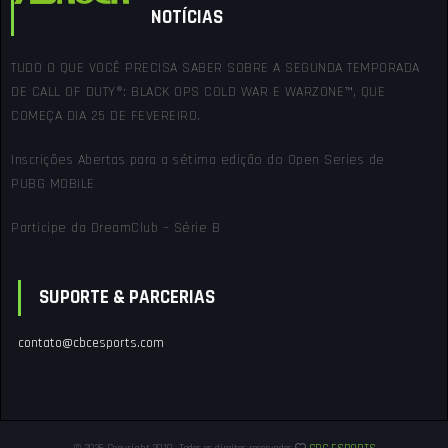
NOTÍCIAS
TUDO O QUE VOCÊ PRECISA SABER SOBRE A SEGUNDA TEMPORADA
DE CALL OF DUTY®: BLACK OPS COLD WAR E WARZONE™, QUE
COMEÇA DIA 25 DE FEVEREIRO.
Inscrições Abertas para a sétima edição do Open Series de
PUBG MOBILE
Participe da DreamClub – Série B
SUPORTE & PARCERIAS
contato@cbcesports.com