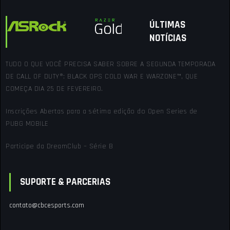
ÚLTIMAS
NOTÍCIAS
TUDO O QUE VOCÊ PRECISA SABER SOBRE A SEGUNDA TEMPORADA
DE CALL OF DUTY®: BLACK OPS COLD WAR E WARZONE™, QUE
COMEÇA DIA 25 DE FEVEREIRO.
Inscrições Abertas para a sétima edição do Open Series de
PUBG MOBILE
Participe da DreamClub – Série B
SUPORTE & PARCERIAS
contato@cbcesports.com