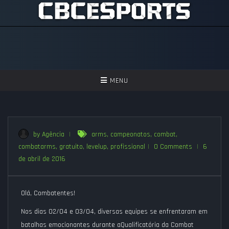
TOGGLE
MENU
NAVIGATION
GAMES
ASSISTIR
by Agência
|
arms
,
campeonatos
,
combat
,
combatarms
,
gratuito
,
levelup
,
profissional
|
0 Comments
|
6
PERGUNTAS FREQUENTES
de abril de 2016
SEJA UM APOIADOR!
Olá, Combatentes!
Nos dias 02/04 e 03/04, diversas equipes se enfrentaram em
batalhas emocionantes durante a
Qualificatória da Combat