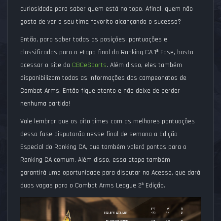
curiosidade para saber quem está no topo. Afinal, quem não
gosta de ver o seu time favorito alcançando o sucesso?
Então, para saber todas as posições, pontuações e
classificados para a etapa final do Ranking CA 1ª Fase, basta
acessar o site da
CBCeSports
. Além disso, eles também
disponibilizam todas as informações dos campeonatos de
Combat Arms. Então fique atento e não deixe de perder
nenhuma partida!
Vale lembrar que os oito times com as melhores pontuações
dessa fase disputarão nesse final de semana a Edição
Especial do Ranking CA, que também valerá pontos para o
Ranking CA comum. Além disso, essa etapa também
garantirá uma oportunidade para disputar no Acesso, que dará
duas vagas para o Combat Arms League 2ª Edição.