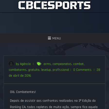
TOGGLE
MENU
NAVIGATION
GAMES
ASSISTIR
by Agência
|
arms
,
campeonatos
,
combat
,
combatarms
,
gratuito
,
levelup
,
profissional
|
0 Comments
|
28
PERGUNTAS FREQUENTES
de abril de 2016
SEJA UM APOIADOR!
Olá, Combatentes!
Depois de assistir aos confrontos realizados na 3ª Edição do
Ranking CA, todos repletos de muita ação, sempre fica aquela