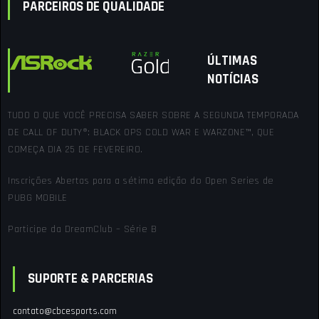
PARCEIROS DE QUALIDADE
ÚLTIMAS
NOTÍCIAS
TUDO O QUE VOCÊ PRECISA SABER SOBRE A SEGUNDA TEMPORADA
DE CALL OF DUTY®: BLACK OPS COLD WAR E WARZONE™, QUE
COMEÇA DIA 25 DE FEVEREIRO.
Inscrições Abertas para a sétima edição do Open Series de
PUBG MOBILE
Participe da DreamClub – Série B
SUPORTE & PARCERIAS
contato@cbcesports.com