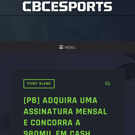
TOGGLE
MENU
NAVIGATION
GAMES
ASSISTIR
POINT BLANK
PERGUNTAS FREQUENTES
[PB] ADQUIRA UMA
SEJA UM APOIADOR!
ASSINATURA MENSAL
E CONCORRA A
980MIL EM CASH