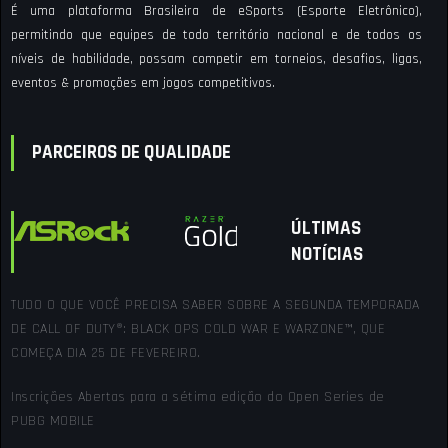
É uma plataforma Brasileira de eSports (Esporte Eletrônico),
permitindo que equipes de todo território nacional e de todos os
níveis de habilidade, possam competir em torneios, desafios, ligas,
eventos & promoções em jogos competitivos.
PARCEIROS DE QUALIDADE
ÚLTIMAS
NOTÍCIAS
TUDO O QUE VOCÊ PRECISA SABER SOBRE A SEGUNDA TEMPORADA
DE CALL OF DUTY®: BLACK OPS COLD WAR E WARZONE™, QUE
COMEÇA DIA 25 DE FEVEREIRO.
Inscrições Abertas para a sétima edição do Open Series de
PUBG MOBILE