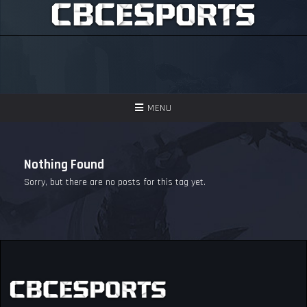
TOGGLE
MENU
NAVIGATION
GAMES
Nothing Found
ASSISTIR
Sorry, but there are no posts for this tag yet.
PERGUNTAS FREQUENTES
SEJA UM APOIADOR!