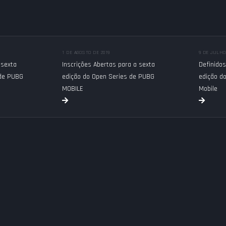
1 DE AGOSTO DE 2019
9 DE JULHO
 sexta
Inscrições Abertas para a sexta
Definidos
 de PUBG
edição do Open Series de PUBG
edição d
MOBILE
Mobile