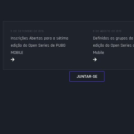
5 DE SETEMBRO DE 2019
8 DE AGOSTO DE 2019
Inscrições Abertas para a sétima
Definidos os grupos da
edição do Open Series de PUBG
edição do Open Series
MOBILE
Mobile
JUNTAR-SE